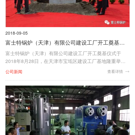
2018-09-05
富士特锅炉（天津）有限公司建设工厂开工奠基仪
式圆满成功
富士特锅炉（天津）有限公司建设工厂开工奠基仪式于
2018年8月28日，在天津市宝坻区建设工厂基地隆重举
行。北京富士特锅炉有限公司董事长、总经理、名誉董事
公司新闻
查看详情
长、各部门总监以上领导及韩国（株）富士特会长等4名董
事、外协单位相关领导以及施工单位相关领导参加了本次
仪式。同时莅临本次奠基仪式的嘉宾有天津市宝坻开发区
管委会相关领导。