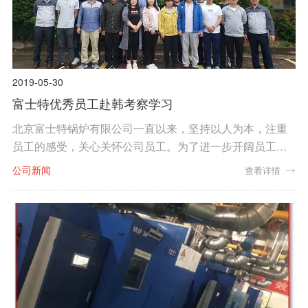
2019-05-30
富士特优秀员工赴韩考察学习
北京富士特锅炉有限公司一直以来，坚持以人为本，注重
员工的感受，关心关怀公司员工。为了进一步开阔员工的
视野，激发员工们对生活，对工作的热情，为了回馈企业
公司新闻
查看详情
员工长久以来的辛勤付出，同时增进员工之间的凝聚力，
调动员工的积极性，我司组织了优秀员工到韩国考察学
习。