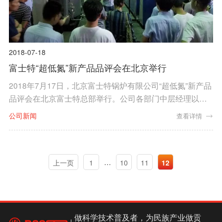
2018-07-18
富士特“超低氮”新产品品评会在北京举行
2018年7月17日，北京富士特锅炉有限公司“超低氮”新产品
品评会在北京富士特总部举行。公司各部门中层经理以上
领导以及部分代理商参加了本次品评会。金艺花董事长和
公司新闻
查看详情
李炳希总经理也亲临现场并与大家进行交流。
…
上一页
1
10
11
12
做科学技术普及者，为民族产业做贡