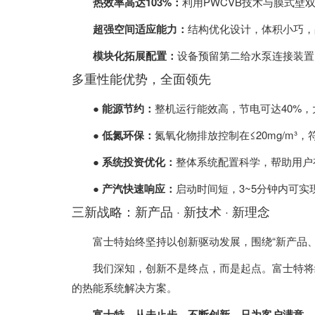
热效率高达103%：
利用PWCVB技术与膜式壁
超强空间适应能力：
结构优化设计，体积小巧，
模块化拓展配置：
设备预留第二给水泵连接装置
多重性能优势，全面领先
● 能源节约：
整机运行能效高，节电可达40%
● 低氮环保：
氮氧化物排放控制在≤20mg/m³
● 系统投资优化：
整体系统配置科学，帮助用户
● 产汽快速响应：
启动时间短，3~5分钟内可
三新战略：新产品 · 新技术 · 新理念
富士特始终坚持以创新驱动发展，围绕“新产品
我们深知，创新不是终点，而是起点。富士特将
的热能系统解决方案。
富士特，从未止步。不断创新，只为客户满意。