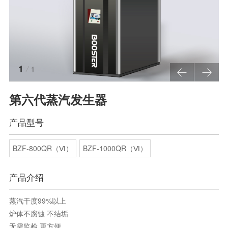
1
/
1
第六代蒸汽发生器
产品型号
BZF-800QR（Ⅵ）
BZF-1000QR（Ⅵ）
产品介绍
蒸汽干度99%以上
炉体不腐蚀 不结垢
无需监检 更方便