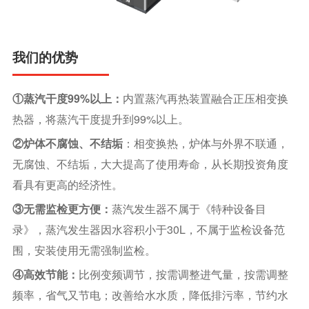
我们的优势
99%
①蒸汽干度
以上：
内置蒸汽再热装置融合正压相变换
99%
热器，将蒸汽干度提升到
以上。
②炉体不腐蚀、不结垢
：相变换热，炉体与外界不联通，
无腐蚀、不结垢，大大提高了使用寿命，从长期投资角度
看具有更高的经济性。
③无需监检更方便：
蒸汽发生器不属于《特种设备目
30L
录》，蒸汽发生器因水容积小于
，不属于监检设备范
围，安装使用无需强制监检。
④高效节能：
比例变频调节，按需调整进气量，按需调整
频率，省气又节电；改善给水水质，降低排污率，节约水